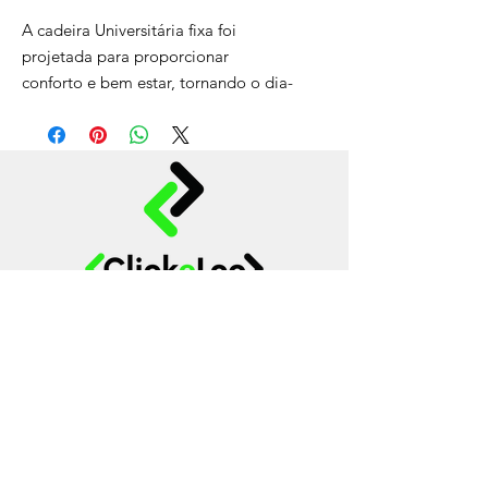
A cadeira Universitária fixa foi
projetada para proporcionar
conforto e bem estar, tornando o dia-
a-dia mais confortável. Utilizada para
compor diversos tipos de ambientes
profissionais ou particulares.
- Assento e encosto: madeira
compensada.
- Assento e encosto: espuma injetada
com densidade média de 55kg/m3.
- Revestimento do assento e encosto:
em tecido.
Login Agencia
Dimensões:
42 cm
largura x
56 cm
Contato & Suporte
profundidade x
83 cm
altura
Mobiliários & Tecnologia
Tecnologia para Eventos
Todos os direitos reservados